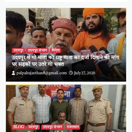
वाली माताजी
नहीं: बिछावेडा
वीतराग प्रभु से
मंदिर में रविवार
उत्तर पाने के
को दूध पियो-
लिए स्वयं को
स्वस्थ रहो
योग्य बनाना
अभियान
जरूरी
उदयपुर
उदयपुर संभाग
विदेश
उदयपुर में गो माता को राष्ट्र माता का दर्जा दिलाने की मांग
पर सड़कों पर उतरे गो भक्त
palpalrajasthan8@gmail.com
July 27, 2026
BLOG
उदयपुर
उदयपुर संभाग
राजस्थान