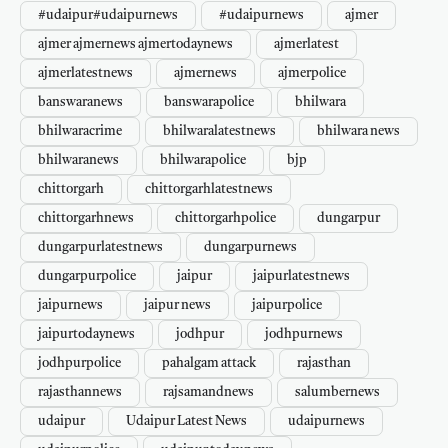
#udaipur#udaipurnews
#udaipurnews
ajmer
ajmer ajmernews ajmertodaynews
ajmerlatest
ajmerlatestnews
ajmernews
ajmerpolice
banswaranews
banswarapolice
bhilwara
bhilwaracrime
bhilwaralatestnews
bhilwara news
bhilwaranews
bhilwarapolice
bjp
chittorgarh
chittorgarhlatestnews
chittorgarhnews
chittorgarhpolice
dungarpur
dungarpurlatestnews
dungarpurnews
dungarpurpolice
jaipur
jaipurlatestnews
jaipurnews
jaipur news
jaipurpolice
jaipurtodaynews
jodhpur
jodhpurnews
jodhpurpolice
pahalgam attack
rajasthan
rajasthannews
rajsamandnews
salumbernews
udaipur
Udaipur Latest News
udaipurnews