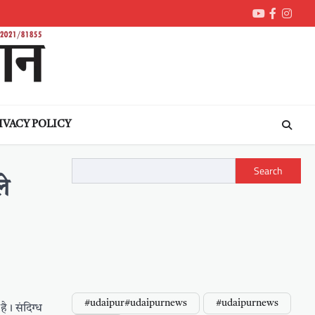
Youtube
Faceboo
Inst
IVACY POLICY
Search
े
#udaipur#udaipurnews
#udaipurnews
है। संदिग्ध