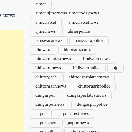
ajmer
ajmer ajmernews ajmertodaynews
 हेड अशरफ
ajmerlatest
ajmerlatestnews
ajmernews
ajmerpolice
banswaranews
banswarapolice
bhilwara
bhilwaracrime
bhilwaralatestnews
bhilwara news
bhilwaranews
bhilwarapolice
bjp
chittorgarh
chittorgarhlatestnews
chittorgarhnews
chittorgarhpolice
dungarpur
dungarpurlatestnews
dungarpurnews
dungarpurpolice
jaipur
jaipurlatestnews
jaipurnews
jaipur news