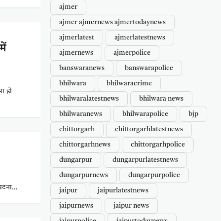
ajmer
ajmer ajmernews ajmertodaynews
ajmerlatest
ajmerlatestnews
ें
ajmernews
ajmerpolice
banswaranews
banswarapolice
bhilwara
bhilwaracrime
सा हो
bhilwaralatestnews
bhilwara news
bhilwaranews
bhilwarapolice
bjp
chittorgarh
chittorgarhlatestnews
chittorgarhnews
chittorgarhpolice
dungarpur
dungarpurlatestnews
dungarpurnews
dungarpurpolice
ी घटना…
jaipur
jaipurlatestnews
jaipurnews
jaipur news