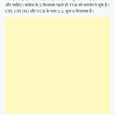
और चाहिए। कांग्रेस के 5 विधायक पहले ही TVK को समर्थन दे चुके हैं।
CPI, CPI (M) और VCK के पास 2-2, कुल 6 विधायक हैं।