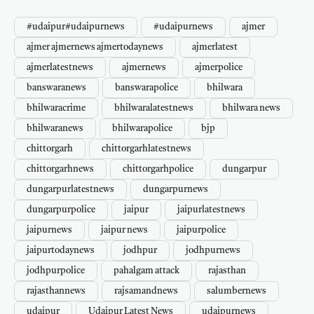
#udaipur#udaipurnews
#udaipurnews
ajmer
ajmer ajmernews ajmertodaynews
ajmerlatest
ajmerlatestnews
ajmernews
ajmerpolice
banswaranews
banswarapolice
bhilwara
bhilwaracrime
bhilwaralatestnews
bhilwara news
bhilwaranews
bhilwarapolice
bjp
chittorgarh
chittorgarhlatestnews
chittorgarhnews
chittorgarhpolice
dungarpur
dungarpurlatestnews
dungarpurnews
dungarpurpolice
jaipur
jaipurlatestnews
jaipurnews
jaipur news
jaipurpolice
jaipurtodaynews
jodhpur
jodhpurnews
jodhpurpolice
pahalgam attack
rajasthan
rajasthannews
rajsamandnews
salumbernews
udaipur
Udaipur Latest News
udaipurnews