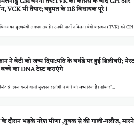
मिलनाडु CM बनना तय:TVK को कांग्रेस के बाद CPI और
, VCK भी तैयार; बहुमत के 118 विधायक पूरे !
्टर विजय का मुख्यमंत्री लगभग तय है। उनकी पार्टी तमिलगा वेत्री कझगम (TVK) को C
्कान ने बेटी को जन्म दिया:पति के बर्थडे पर हुई डिलीवरी; मेरठ 
 बच्चे का DNA टेस्ट कराएंगे
ीमेंट से दफन करने वाली मुस्कान रस्तोगी ने बेटी को जन्म दिया है। डॉक्टरों…
ार के दौरान भड़के नरेश मीणा ,युवक से की गाली-गलौज, मारने