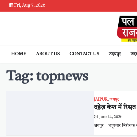
Skip
Fri, Aug 7, 2026
to
content
HOME
ABOUT US
CONTACT US
उदयपुर
उदय
Tag:
topnews
JAIPUR
,
जयपुर
दहेज़ केश में रिश्व
June 14, 2026
जयपुर – भष्ट्राचार निरोध