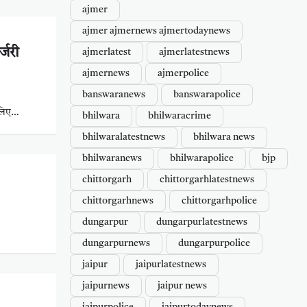
ajmer
ajmer ajmernews ajmertodaynews
्जरी
ajmerlatest
ajmerlatestnews
ajmernews
ajmerpolice
banswaranews
banswarapolice
 लिए…
bhilwara
bhilwaracrime
bhilwaralatestnews
bhilwara news
bhilwaranews
bhilwarapolice
bjp
chittorgarh
chittorgarhlatestnews
chittorgarhnews
chittorgarhpolice
dungarpur
dungarpurlatestnews
dungarpurnews
dungarpurpolice
jaipur
jaipurlatestnews
jaipurnews
jaipur news