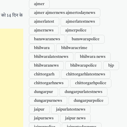
ajmer
ajmer ajmernews ajmertodaynews
ा को 14 दिन के
ajmerlatest
ajmerlatestnews
ajmernews
ajmerpolice
banswaranews
banswarapolice
bhilwara
bhilwaracrime
bhilwaralatestnews
bhilwara news
bhilwaranews
bhilwarapolice
bjp
chittorgarh
chittorgarhlatestnews
chittorgarhnews
chittorgarhpolice
dungarpur
dungarpurlatestnews
dungarpurnews
dungarpurpolice
jaipur
jaipurlatestnews
jaipurnews
jaipur news