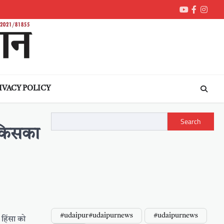
Youtube
Faceboo
Inst
IVACY POLICY
Search
ा किसका
#udaipur#udaipurnews
#udaipurnews
 हिंसा को