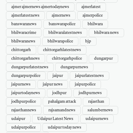
ajmer ajmernews ajmertodaynews
ajmerlatest
ajmerlatestnews
ajmernews
ajmerpolice
banswaranews
banswarapolice
bhilwara
bhilwaracrime
bhilwaralatestnews
bhilwara news
bhilwaranews
bhilwarapolice
bjp
chittorgarh
chittorgarhlatestnews
chittorgarhnews
chittorgarhpolice
dungarpur
dungarpurlatestnews
dungarpurnews
dungarpurpolice
jaipur
jaipurlatestnews
jaipurnews
jaipur news
jaipurpolice
jaipurtodaynews
jodhpur
jodhpurnews
jodhpurpolice
pahalgam attack
rajasthan
rajasthannews
rajsamandnews
salumbernews
udaipur
Udaipur Latest News
udaipurnews
udaipurpolice
udaipur today news