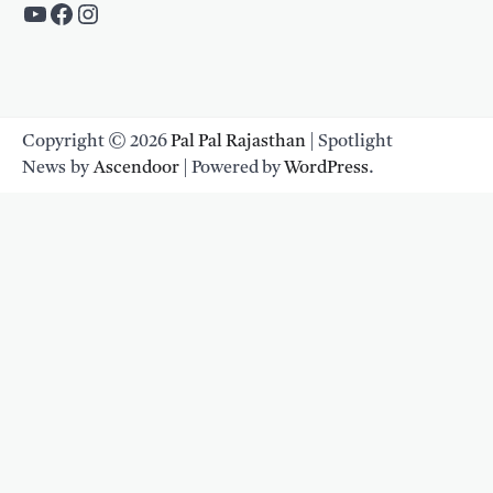
https://www.youtube.com/c/PalpalRaja
https://www.facebook.com/palpalraj
Instagram
Copyright © 2026
Pal Pal Rajasthan
| Spotlight
News by
Ascendoor
| Powered by
WordPress
.