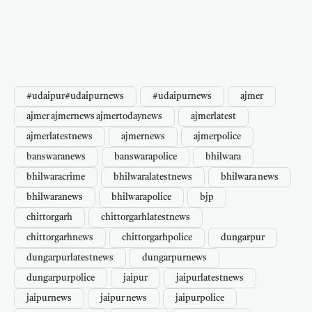
#udaipur#udaipurnews
#udaipurnews
ajmer
ajmer ajmernews ajmertodaynews
ajmerlatest
ajmerlatestnews
ajmernews
ajmerpolice
banswaranews
banswarapolice
bhilwara
bhilwaracrime
bhilwaralatestnews
bhilwara news
bhilwaranews
bhilwarapolice
bjp
chittorgarh
chittorgarhlatestnews
chittorgarhnews
chittorgarhpolice
dungarpur
dungarpurlatestnews
dungarpurnews
dungarpurpolice
jaipur
jaipurlatestnews
jaipurnews
jaipur news
jaipurpolice