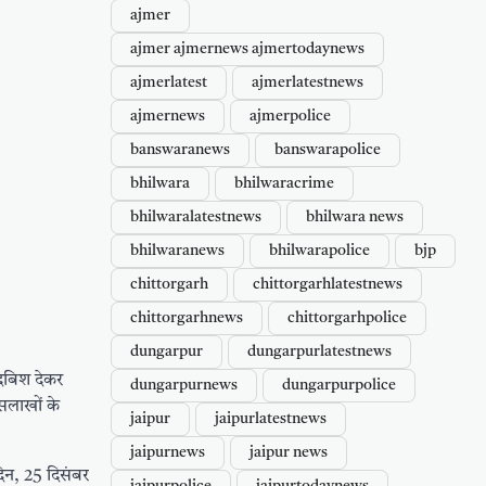
ajmer
ajmer ajmernews ajmertodaynews
ajmerlatest
ajmerlatestnews
ajmernews
ajmerpolice
banswaranews
banswarapolice
bhilwara
bhilwaracrime
bhilwaralatestnews
bhilwara news
bhilwaranews
bhilwarapolice
bjp
chittorgarh
chittorgarhlatestnews
chittorgarhnews
chittorgarhpolice
dungarpur
dungarpurlatestnews
 दबिश देकर
dungarpurnews
dungarpurpolice
सलाखों के
jaipur
jaipurlatestnews
jaipurnews
jaipur news
िन, 25 दिसंबर