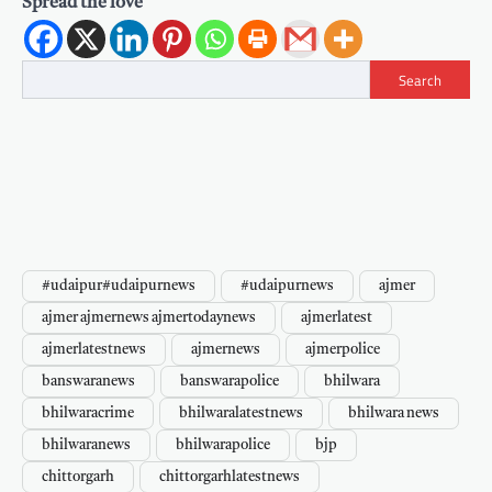
Spread the love
Search
#udaipur#udaipurnews
#udaipurnews
ajmer
ajmer ajmernews ajmertodaynews
ajmerlatest
ajmerlatestnews
ajmernews
ajmerpolice
banswaranews
banswarapolice
bhilwara
bhilwaracrime
bhilwaralatestnews
bhilwara news
bhilwaranews
bhilwarapolice
bjp
chittorgarh
chittorgarhlatestnews