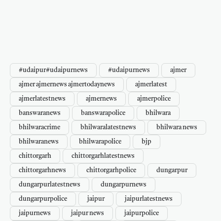
#udaipur#udaipurnews
#udaipurnews
ajmer
ajmer ajmernews ajmertodaynews
ajmerlatest
ajmerlatestnews
ajmernews
ajmerpolice
banswaranews
banswarapolice
bhilwara
bhilwaracrime
bhilwaralatestnews
bhilwara news
bhilwaranews
bhilwarapolice
bjp
chittorgarh
chittorgarhlatestnews
chittorgarhnews
chittorgarhpolice
dungarpur
dungarpurlatestnews
dungarpurnews
dungarpurpolice
jaipur
jaipurlatestnews
jaipurnews
jaipur news
jaipurpolice