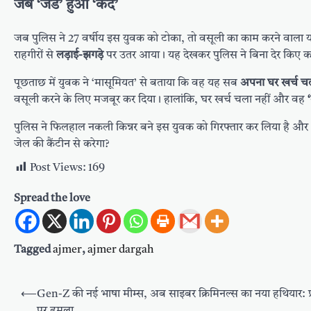
जब ‘जेड’ हुआ ‘कैद’
जब पुलिस ने 27 वर्षीय इस युवक को टोका, तो वसूली का काम करने वाल
राहगीरों से
लड़ाई-झगड़े
पर उतर आया। यह देखकर पुलिस ने बिना देर किए का
पूछताछ में युवक ने ‘मासूमियत’ से बताया कि वह यह सब
अपना घर खर्च चल
वसूली करने के लिए मजबूर कर दिया। हालांकि, घर खर्च चला नहीं और वह
पुलिस ने फिलहाल नकली किन्नर बने इस युवक को गिरफ्तार कर लिया है 
जेल की कैंटीन से करेगा?
Post Views:
169
Spread the love
Tagged
ajmer
,
ajmer dargah
Post
⟵
Gen-Z की नई भाषा मीम्स, अब साइबर क्रिमिनल्स का नया हथियार: प्
navigation
पर हमला