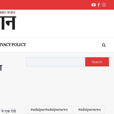
Youtube
Faceboo
Inst
IVACY POLICY
Search
ा
#udaipur#udaipurnews
#udaipurnews
 ने एक ऐसे