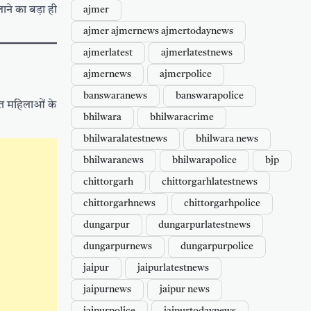
ने का बड़ा ही
ajmer
ajmer ajmernews ajmertodaynews
ajmerlatest
ajmerlatestnews
ajmernews
ajmerpolice
banswaranews
banswarapolice
ति महिलाओं के
bhilwara
bhilwaracrime
bhilwaralatestnews
bhilwara news
bhilwaranews
bhilwarapolice
bjp
chittorgarh
chittorgarhlatestnews
chittorgarhnews
chittorgarhpolice
dungarpur
dungarpurlatestnews
dungarpurnews
dungarpurpolice
jaipur
jaipurlatestnews
jaipurnews
jaipur news