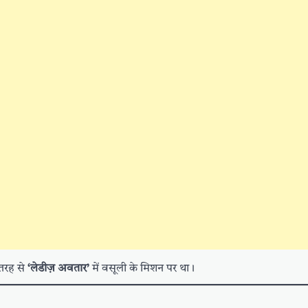
ी तरह से
‘लेडीज़ अवतार’
में वसूली के मिशन पर था।