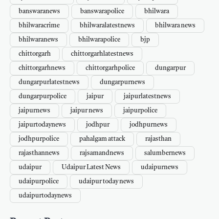
banswaranews
banswarapolice
bhilwara
bhilwaracrime
bhilwaralatestnews
bhilwara news
bhilwaranews
bhilwarapolice
bjp
chittorgarh
chittorgarhlatestnews
chittorgarhnews
chittorgarhpolice
dungarpur
dungarpurlatestnews
dungarpurnews
dungarpurpolice
jaipur
jaipurlatestnews
jaipurnews
jaipur news
jaipurpolice
jaipurtodaynews
jodhpur
jodhpurnews
jodhpurpolice
pahalgam attack
rajasthan
rajasthannews
rajsamandnews
salumbernews
udaipur
Udaipur Latest News
udaipurnews
udaipurpolice
udaipur today news
udaipurtodaynews