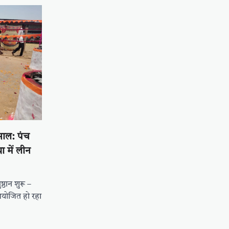
साल: पंच
ा में लीन
्ठान शुरू –
आयोजित हो रहा