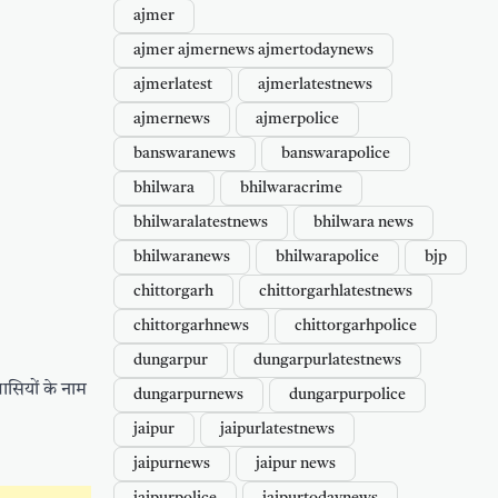
ajmer
ajmer ajmernews ajmertodaynews
ajmerlatest
ajmerlatestnews
ajmernews
ajmerpolice
banswaranews
banswarapolice
bhilwara
bhilwaracrime
bhilwaralatestnews
bhilwara news
bhilwaranews
bhilwarapolice
bjp
chittorgarh
chittorgarhlatestnews
chittorgarhnews
chittorgarhpolice
dungarpur
dungarpurlatestnews
वासियों के नाम
dungarpurnews
dungarpurpolice
jaipur
jaipurlatestnews
jaipurnews
jaipur news