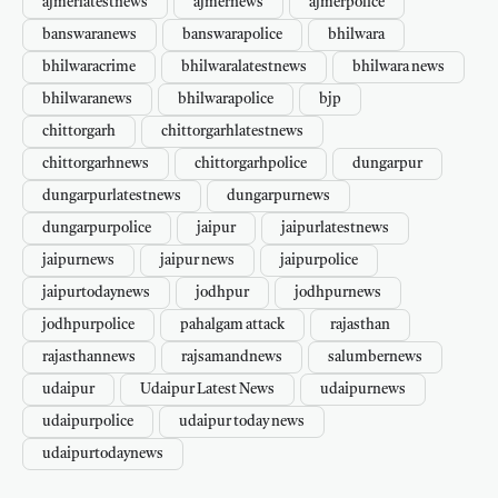
ajmerlatestnews
ajmernews
ajmerpolice
banswaranews
banswarapolice
bhilwara
bhilwaracrime
bhilwaralatestnews
bhilwara news
bhilwaranews
bhilwarapolice
bjp
chittorgarh
chittorgarhlatestnews
chittorgarhnews
chittorgarhpolice
dungarpur
dungarpurlatestnews
dungarpurnews
dungarpurpolice
jaipur
jaipurlatestnews
jaipurnews
jaipur news
jaipurpolice
jaipurtodaynews
jodhpur
jodhpurnews
jodhpurpolice
pahalgam attack
rajasthan
rajasthannews
rajsamandnews
salumbernews
udaipur
Udaipur Latest News
udaipurnews
udaipurpolice
udaipur today news
udaipurtodaynews