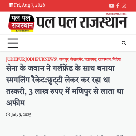
Skip
Fri, Aug 7, 2026
Youtube
Faceboo
Inst
to
content
JODHPUR JODHPURNEWS\
,
जयपुर
,
जैसलमेर
,
प्रतापगढ़
,
राजस्थान
,
विदेश
सेना के जवान ने गर्लफ्रेंड के साथ बनाया
स्मगलिंग रैकेट:छुट्‌टी लेकर कर रहा था
तस्करी, 3 लाख रुपए में मणिपुर से लाता था
अफीम
July 9, 2025