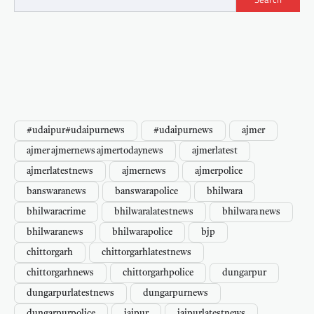
#udaipur#udaipurnews
#udaipurnews
ajmer
ajmer ajmernews ajmertodaynews
ajmerlatest
ajmerlatestnews
ajmernews
ajmerpolice
banswaranews
banswarapolice
bhilwara
bhilwaracrime
bhilwaralatestnews
bhilwara news
bhilwaranews
bhilwarapolice
bjp
chittorgarh
chittorgarhlatestnews
chittorgarhnews
chittorgarhpolice
dungarpur
dungarpurlatestnews
dungarpurnews
dungarpurpolice
jaipur
jaipurlatestnews