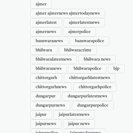
ajmer
ajmer ajmernews ajmertodaynews
ajmerlatest
ajmerlatestnews
ajmernews
ajmerpolice
banswaranews
banswarapolice
bhilwara
bhilwaracrime
bhilwaralatestnews
bhilwara news
bhilwaranews
bhilwarapolice
bjp
chittorgarh
chittorgarhlatestnews
chittorgarhnews
chittorgarhpolice
dungarpur
dungarpurlatestnews
dungarpurnews
dungarpurpolice
jaipur
jaipurlatestnews
jaipurnews
jaipur news