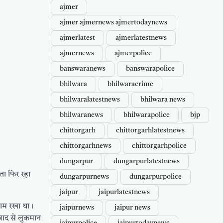
ajmer
ajmer ajmernews ajmertodaynews
ajmerlatest
ajmerlatestnews
ajmernews
ajmerpolice
banswaranews
banswarapolice
bhilwara
bhilwaracrime
bhilwaralatestnews
bhilwara news
bhilwaranews
bhilwarapolice
bjp
chittorgarh
chittorgarhlatestnews
chittorgarhnews
chittorgarhpolice
dungarpur
dungarpurlatestnews
ता फिर रहा
dungarpurnews
dungarpurpolice
jaipur
jaipurlatestnews
इनाम रखा था।
jaipurnews
jaipur news
 बाद से लुकमान