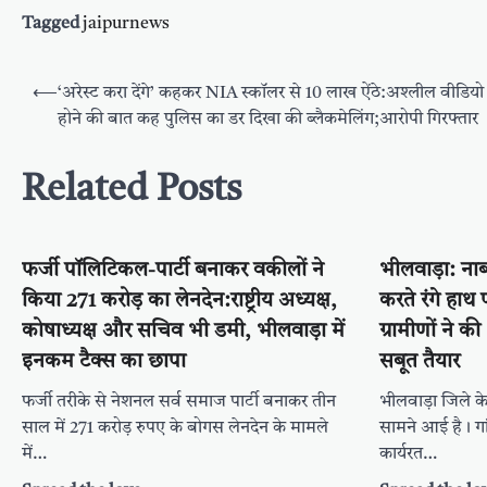
Tagged
jaipurnews
Post
⟵
‘अरेस्ट करा देंगे’ कहकर NIA स्कॉलर से 10 लाख ऐंठे:अश्लील वीडिय
navigation
होने की बात कह पुलिस का डर दिखा की ब्लैकमेलिंग;आरोपी गिरफ्तार
Related Posts
फर्जी पॉलिटिकल-पार्टी बनाकर वकीलों ने
भीलवाड़ा: न
किया 271 करोड़ का लेनदेन:राष्ट्रीय अध्यक्ष,
करते रंगे हाथ
कोषाध्यक्ष और सचिव भी डमी, भीलवाड़ा में
ग्रामीणों ने 
इनकम टैक्स का छापा
सबूत तैयार
फर्जी तरीके से नेशनल सर्व समाज पार्टी बनाकर तीन
भीलवाड़ा जिले क
साल में 271 करोड़ रुपए के बोगस लेनदेन के मामले
सामने आई है। गांव
में…
कार्यरत…