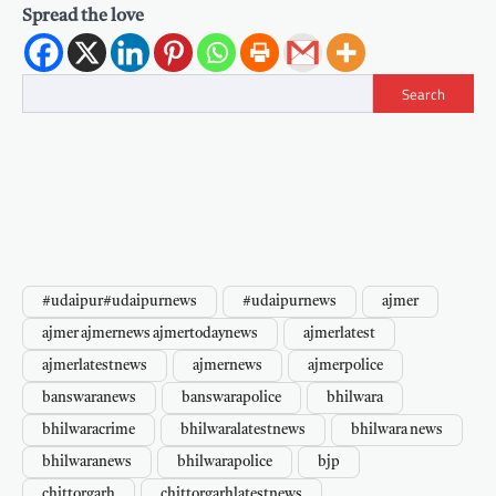
Spread the love
Search
#udaipur#udaipurnews
#udaipurnews
ajmer
ajmer ajmernews ajmertodaynews
ajmerlatest
ajmerlatestnews
ajmernews
ajmerpolice
banswaranews
banswarapolice
bhilwara
bhilwaracrime
bhilwaralatestnews
bhilwara news
bhilwaranews
bhilwarapolice
bjp
chittorgarh
chittorgarhlatestnews