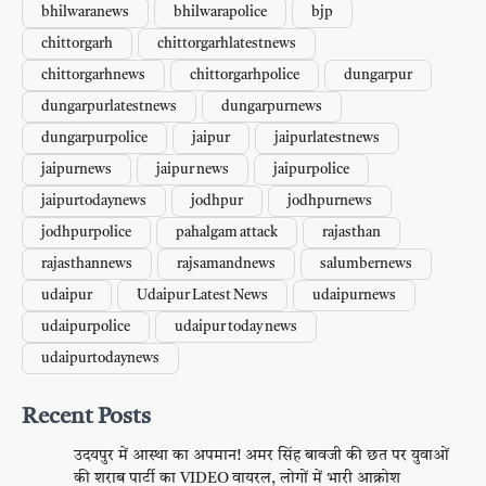
bhilwaranews
bhilwarapolice
bjp
chittorgarh
chittorgarhlatestnews
chittorgarhnews
chittorgarhpolice
dungarpur
dungarpurlatestnews
dungarpurnews
dungarpurpolice
jaipur
jaipurlatestnews
jaipurnews
jaipur news
jaipurpolice
jaipurtodaynews
jodhpur
jodhpurnews
jodhpurpolice
pahalgam attack
rajasthan
rajasthannews
rajsamandnews
salumbernews
udaipur
Udaipur Latest News
udaipurnews
udaipurpolice
udaipur today news
udaipurtodaynews
Recent Posts
उदयपुर में आस्था का अपमान! अमर सिंह बावजी की छत पर युवाओं
की शराब पार्टी का VIDEO वायरल, लोगों में भारी आक्रोश