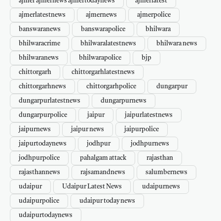
ajmer ajmernews ajmertodaynews
ajmerlatest
ajmerlatestnews
ajmernews
ajmerpolice
banswaranews
banswarapolice
bhilwara
bhilwaracrime
bhilwaralatestnews
bhilwara news
bhilwaranews
bhilwarapolice
bjp
chittorgarh
chittorgarhlatestnews
chittorgarhnews
chittorgarhpolice
dungarpur
dungarpurlatestnews
dungarpurnews
dungarpurpolice
jaipur
jaipurlatestnews
jaipurnews
jaipur news
jaipurpolice
jaipurtodaynews
jodhpur
jodhpurnews
jodhpurpolice
pahalgam attack
rajasthan
rajasthannews
rajsamandnews
salumbernews
udaipur
Udaipur Latest News
udaipurnews
udaipurpolice
udaipur today news
udaipurtodaynews