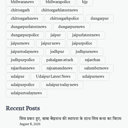
bhilwaranews
bhilwarapolice
bjp
chittorgarh
chittorgarhlatestnews
chittorgarhnews
chittorgarhpolice
dungarpur
dungarpurlatestnews
dungarpurnews
dungarpurpolice
jaipur
jaipurlatestnews
jaipurnews
jaipur news
jaipurpolice
jaipurtodaynews
jodhpur
jodhpurnews
jodhpurpolice
pahalgam attack
rajasthan
rajasthannews
rajsamandnews
salumbernews
udaipur
Udaipur Latest News
udaipurnews
udaipurpolice
udaipur today news
udaipurtodaynews
Recent Posts
शिव प्रकट हुए, बाबा बैद्यनाथ की स्थापना के साथ शिव कथा का विराम
August 8, 2026