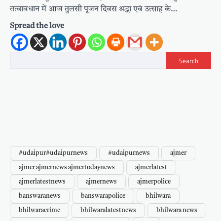
तत्वावधान में आज तुलसी पूजन दिवस श्रद्धा एवं उत्साह के…
Spread the love
Search
#udaipur#udaipurnews
#udaipurnews
ajmer
ajmer ajmernews ajmertodaynews
ajmerlatest
ajmerlatestnews
ajmernews
ajmerpolice
banswaranews
banswarapolice
bhilwara
bhilwaracrime
bhilwaralatestnews
bhilwara news