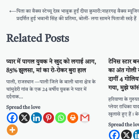
Post
⟵
पिता का वैक्स स्टेच्यू देख भावुक हुईं दीया कुमारी:नाहरगढ़ वैक्स म्यूजिय
navigation
प्रदर्शित हुई भवानी सिंह की प्रतिमा, बोलीं- लगा सामने पिताजी खड़े हैं
Related Posts
प्यार में पागल युवक ने खुद को लगाई आग,
टेनिस स्टार ब
85% झुलसा, मां का रो-रोकर बुरा हाल
का अंत गोली स
दागीं 4 गोलिय
पाली, राजस्थान —पाली जिले के बाली थाना क्षेत्र के
गया, मुझे फां
चांमुडेरी गांव के एक 24 वर्षीय युवक ने प्यार में
दर्दनाक…
हरियाणा के गुरुग्
प्लेयर राधिका याद
Spread the love
खुलासे हुए हैं। 
Spread the lo