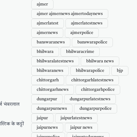
ajmer
ajmer ajmernews ajmertodaynews
ajmerlatest
ajmerlatestnews
ajmernews
ajmerpolice
banswaranews
banswarapolice
bhilwara
bhilwaracrime
bhilwaralatestnews
bhilwara news
bhilwaranews
bhilwarapolice
bjp
chittorgarh
chittorgarhlatestnews
chittorgarhnews
chittorgarhpolice
dungarpur
dungarpurlatestnews
र्ज भंवरलाल
dungarpurnews
dungarpurpolice
jaipur
jaipurlatestnews
टिक के कट्टों
jaipurnews
jaipur news