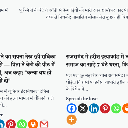
म में
पूर्व-मंत्री के बेटे ने ऑडी से 3-गाड़ियों को मारी टक्कर:स्विफ्ट कार पी
तरह से पिचकी; नाबालिग बोला- मेरा कुछ नहीं बिग
नने का सपना देख रही राधिका
राजसमंद में हरीश हत्याकांड में 
े — पिता ने बेटी की पीठ में
समाज का साढ़े 7 घंटे धरना, फ
ां, अब कहा: “कन्या वध हो
पल पल @ महावीर व्यास राजसमंद। न
सी दो”
धोइंदा निवासी फाइनेंस व्यापारी हरीश 
के विरोध में…
राम में जूनियर इंटरनेशनल टेनिस
व की हत्या मामले में चौंकाने वाले
Spread the love
बेटी…
ve