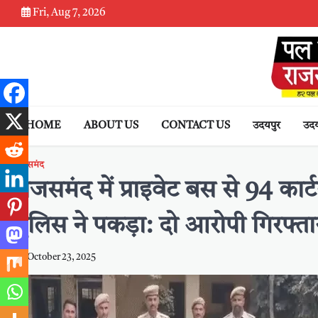
Skip
Fri, Aug 7, 2026
to
content
HOME
ABOUT US
CONTACT US
उदयपुर
उदय
राजसमंद
राजसमंद में प्राइवेट बस से 94 का
पुलिस ने पकड़ा: दो आरोपी गिरफ्त
October 23, 2025