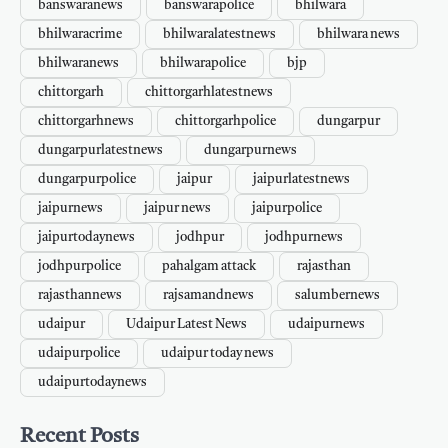
banswaranews
banswarapolice
bhilwara
bhilwaracrime
bhilwaralatestnews
bhilwara news
bhilwaranews
bhilwarapolice
bjp
chittorgarh
chittorgarhlatestnews
chittorgarhnews
chittorgarhpolice
dungarpur
dungarpurlatestnews
dungarpurnews
dungarpurpolice
jaipur
jaipurlatestnews
jaipurnews
jaipur news
jaipurpolice
jaipurtodaynews
jodhpur
jodhpurnews
jodhpurpolice
pahalgam attack
rajasthan
rajasthannews
rajsamandnews
salumbernews
udaipur
Udaipur Latest News
udaipurnews
udaipurpolice
udaipur today news
udaipurtodaynews
Recent Posts