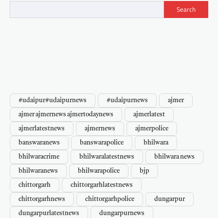
Search
#udaipur#udaipurnews
#udaipurnews
ajmer
ajmer ajmernews ajmertodaynews
ajmerlatest
ajmerlatestnews
ajmernews
ajmerpolice
banswaranews
banswarapolice
bhilwara
bhilwaracrime
bhilwaralatestnews
bhilwara news
bhilwaranews
bhilwarapolice
bjp
chittorgarh
chittorgarhlatestnews
chittorgarhnews
chittorgarhpolice
dungarpur
dungarpurlatestnews
dungarpurnews