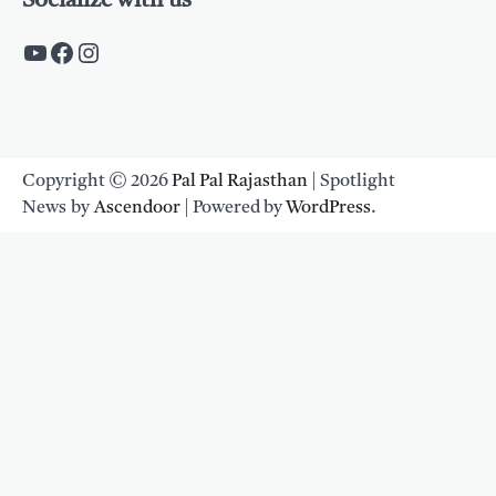
Socialize with us
https://www.youtube.com/c/PalpalRaja
https://www.facebook.com/palpalraj
Instagram
Copyright © 2026
Pal Pal Rajasthan
| Spotlight
News by
Ascendoor
| Powered by
WordPress
.