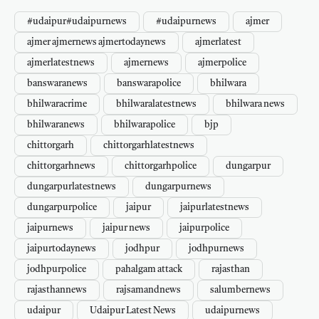
#udaipur#udaipurnews
#udaipurnews
ajmer
ajmer ajmernews ajmertodaynews
ajmerlatest
ajmerlatestnews
ajmernews
ajmerpolice
banswaranews
banswarapolice
bhilwara
bhilwaracrime
bhilwaralatestnews
bhilwara news
bhilwaranews
bhilwarapolice
bjp
chittorgarh
chittorgarhlatestnews
chittorgarhnews
chittorgarhpolice
dungarpur
dungarpurlatestnews
dungarpurnews
dungarpurpolice
jaipur
jaipurlatestnews
jaipurnews
jaipur news
jaipurpolice
jaipurtodaynews
jodhpur
jodhpurnews
jodhpurpolice
pahalgam attack
rajasthan
rajasthannews
rajsamandnews
salumbernews
udaipur
Udaipur Latest News
udaipurnews