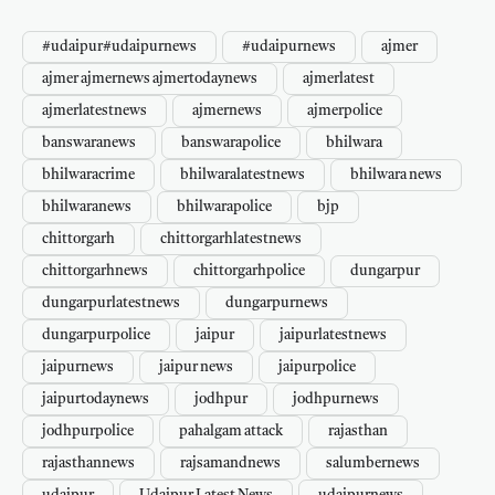
#udaipur#udaipurnews
#udaipurnews
ajmer
ajmer ajmernews ajmertodaynews
ajmerlatest
ajmerlatestnews
ajmernews
ajmerpolice
banswaranews
banswarapolice
bhilwara
bhilwaracrime
bhilwaralatestnews
bhilwara news
bhilwaranews
bhilwarapolice
bjp
chittorgarh
chittorgarhlatestnews
chittorgarhnews
chittorgarhpolice
dungarpur
dungarpurlatestnews
dungarpurnews
dungarpurpolice
jaipur
jaipurlatestnews
jaipurnews
jaipur news
jaipurpolice
jaipurtodaynews
jodhpur
jodhpurnews
jodhpurpolice
pahalgam attack
rajasthan
rajasthannews
rajsamandnews
salumbernews