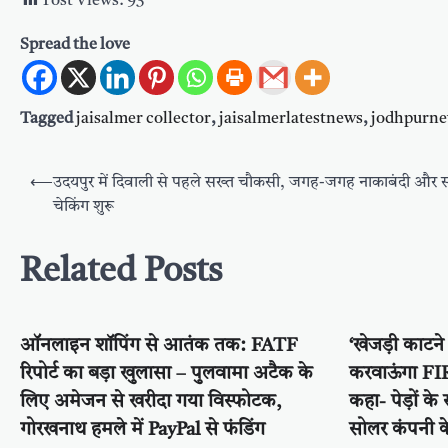
Post Views:
93
Spread the love
Tagged
jaisalmer collector
,
jaisalmerlatestnews
,
jodhpurn
Post
⟵
उदयपुर में दिवाली से पहले सख्त चौकसी, जगह-जगह नाकाबंदी और
navigation
चेकिंग शुरू
Related Posts
ऑनलाइन शॉपिंग से आतंक तक: FATF
‘खेजड़ी काटन
रिपोर्ट का बड़ा खुलासा – पुलवामा अटैक के
करवाऊंगा FIR’
लिए अमेजन से खरीदा गया विस्फोटक,
कहा- पेड़ों के
गोरखनाथ हमले में PayPal से फंडिंग
सोलर कंपनी 