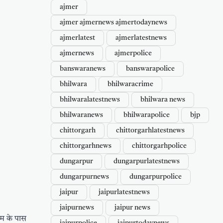
ajmer
ajmer ajmernews ajmertodaynews
ajmerlatest
ajmerlatestnews
ajmernews
ajmerpolice
banswaranews
banswarapolice
bhilwara
bhilwaracrime
bhilwaralatestnews
bhilwara news
bhilwaranews
bhilwarapolice
bjp
chittorgarh
chittorgarhlatestnews
chittorgarhnews
chittorgarhpolice
dungarpur
dungarpurlatestnews
dungarpurnews
dungarpurpolice
jaipur
jaipurlatestnews
jaipurnews
jaipur news
म के पास