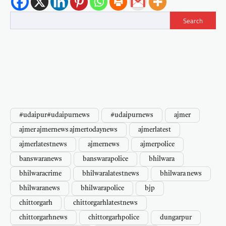
Search
#udaipur#udaipurnews
#udaipurnews
ajmer
ajmer ajmernews ajmertodaynews
ajmerlatest
ajmerlatestnews
ajmernews
ajmerpolice
banswaranews
banswarapolice
bhilwara
bhilwaracrime
bhilwaralatestnews
bhilwara news
bhilwaranews
bhilwarapolice
bjp
chittorgarh
chittorgarhlatestnews
chittorgarhnews
chittorgarhpolice
dungarpur