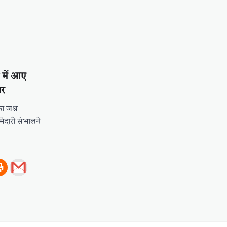
ी में आए
ार
ा जश्न
ेदारी संभालने