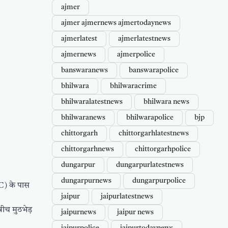
ajmer
ajmer ajmernews ajmertodaynews
ajmerlatest
ajmerlatestnews
ajmernews
ajmerpolice
banswaranews
banswarapolice
bhilwara
bhilwaracrime
bhilwaralatestnews
bhilwara news
bhilwaranews
bhilwarapolice
bjp
chittorgarh
chittorgarhlatestnews
chittorgarhnews
chittorgarhpolice
dungarpur
dungarpurlatestnews
dungarpurnews
dungarpurpolice
OC) के पास
jaipur
jaipurlatestnews
बीच मुठभेड़
jaipurnews
jaipur news