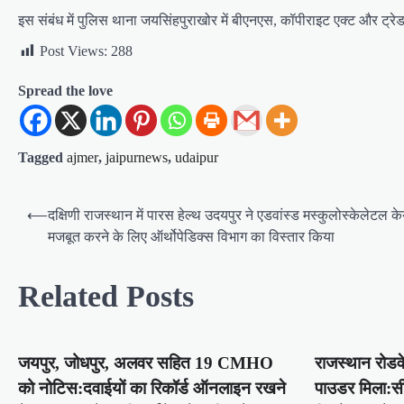
इस
संबंध में पुलिस थाना जयसिंहपुराखोर में बीएनएस, कॉपीराइट एक्ट और ट्रे
Post Views:
288
Spread the love
Tagged
ajmer
,
jaipurnews
,
udaipur
Post
⟵
दक्षिणी राजस्थान में पारस हेल्थ उदयपुर ने एडवांस्ड मस्कुलोस्केलेटल क
navigation
मजबूत करने के लिए ऑर्थोपेडिक्स विभाग का विस्तार किया
Related Posts
जयपुर, जोधपुर, अलवर सहित 19 CMHO
राजस्थान रोडव
को नोटिस:दवाईयों का रिकॉर्ड ऑनलाइन रखने
पाउडर मिला:सीट