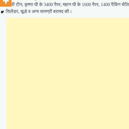
खाली टीन, कृष्णा घी के 3400 रैपर, महान घी के 1600 रैपर, 1400 पैकिंग थैलिय
सिलेंडर, चूल्हे व अन्य सामग्री बरामद की।