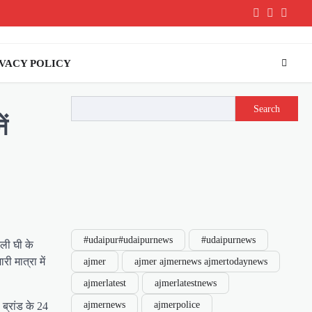
Youtube
Faceboo
Instag
VACY POLICY
Search
ं
#udaipur#udaipurnews
#udaipurnews
ली घी के
ी मात्रा में
ajmer
ajmer ajmernews ajmertodaynews
ajmerlatest
ajmerlatestnews
ajmernews
ajmerpolice
ब्रांड के 24