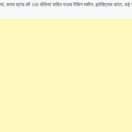
ां, सरस ब्रांड की 100 थैलियां सहित पाउच पैकिंग मशीन, इलेक्ट्रिक कांटा, बड़े 