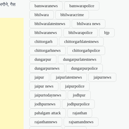
भगौने, गैस
banswaranews
banswarapolice
bhilwara
bhilwaracrime
bhilwaralatestnews
bhilwara news
bhilwaranews
bhilwarapolice
bjp
chittorgarh
chittorgarhlatestnews
chittorgarhnews
chittorgarhpolice
dungarpur
dungarpurlatestnews
dungarpurnews
dungarpurpolice
jaipur
jaipurlatestnews
jaipurnews
jaipur news
jaipurpolice
jaipurtodaynews
jodhpur
jodhpurnews
jodhpurpolice
pahalgam attack
rajasthan
rajasthannews
rajsamandnews