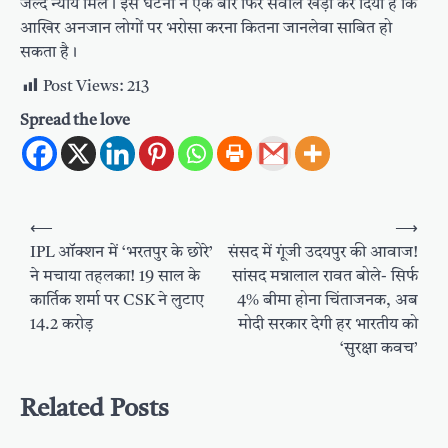
जल्द न्याय मिले। इस घटना ने एक बार फिर सवाल खड़ा कर दिया है कि
आखिर अनजान लोगों पर भरोसा करना कितना जानलेवा साबित हो
सकता है।
Post Views:
213
Spread the love
Post
⟵
⟶
navigation
IPL ऑक्शन में ‘भरतपुर के छोरे’
संसद में गूंजी उदयपुर की आवाज!
ने मचाया तहलका! 19 साल के
सांसद मन्नालाल रावत बोले- सिर्फ
कार्तिक शर्मा पर CSK ने लुटाए
4% बीमा होना चिंताजनक, अब
14.2 करोड़
मोदी सरकार देगी हर भारतीय को
‘सुरक्षा कवच’
Related Posts