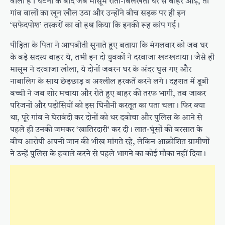
वाला है। घटना के बाद जब मासूम रोती-बिलखती घर से बाहर आई, तो
गांव वालों का खून खौल उठा और उन्होंने बीच सड़क पर ही इन
‘सफेदपोश’ तस्करों का वो हश्र किया कि इनकी रूह कांप गई।
पीड़िता के पिता ने आपबीती सुनाते हुए बताया कि मंगलवार को जब घर
के बड़े सदस्य बाहर थे, तभी इन दो युवकों ने दरवाजा खटखटाया। जैसे ही
मासूम ने दरवाजा खोला, ये दोनों जबरन घर के अंदर घुस गए और
नाबालिग के साथ छेड़छाड़ व अश्लील हरकतें करने लगे। दहशत में डूबी
बच्ची ने जब शोर मचाया और रोते हुए बाहर की तरफ भागी, तब जाकर
परिजनों और पड़ोसियों को इस घिनौनी करतूत का पता चला। फिर क्या
था, पूरे गांव ने घेराबंदी कर दोनों को धर दबोचा और पुलिस के आने से
पहले ही उनकी जमकर ‘खातिरदारी’ कर दी। लात-घूंसों की बरसात के
बीच आरोपी अपनी जान की भीख मांगते रहे, लेकिन आक्रोशित ग्रामीणों
ने उन्हें पुलिस के हवाले करने से पहले भागने का कोई मौका नहीं दिया।