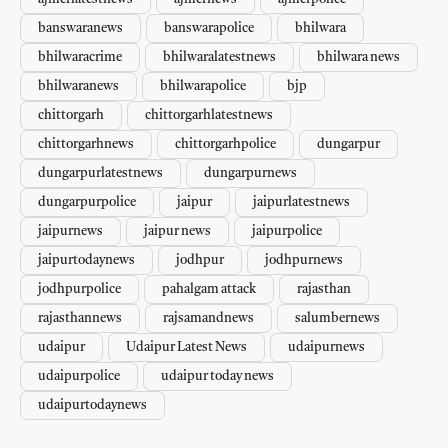
banswaranews
banswarapolice
bhilwara
bhilwaracrime
bhilwaralatestnews
bhilwara news
bhilwaranews
bhilwarapolice
bjp
chittorgarh
chittorgarhlatestnews
chittorgarhnews
chittorgarhpolice
dungarpur
dungarpurlatestnews
dungarpurnews
dungarpurpolice
jaipur
jaipurlatestnews
jaipurnews
jaipur news
jaipurpolice
jaipurtodaynews
jodhpur
jodhpurnews
jodhpurpolice
pahalgam attack
rajasthan
rajasthannews
rajsamandnews
salumbernews
udaipur
Udaipur Latest News
udaipurnews
udaipurpolice
udaipur today news
udaipurtodaynews