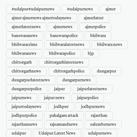
#udaipur#udaipurnews
#udaipurnews
ajmer
ajmer ajmernews ajmertodaynews
ajmerlatest
ajmerlatestnews
ajmernews
ajmerpolice
banswaranews
banswarapolice
bhilwara
bhilwaracrime
bhilwaralatestnews
bhilwara news
bhilwaranews
bhilwarapolice
bjp
chittorgarh
chittorgarhlatestnews
chittorgarhnews
chittorgarhpolice
dungarpur
dungarpurlatestnews
dungarpurnews
dungarpurpolice
jaipur
jaipurlatestnews
jaipurnews
jaipur news
jaipurpolice
jaipurtodaynews
jodhpur
jodhpurnews
jodhpurpolice
pahalgam attack
rajasthan
rajasthannews
rajsamandnews
salumbernews
udaipur
Udaipur Latest News
udaipurnews