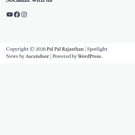
Socialize with us
https://www.youtube.com/c/PalpalRaja
https://www.facebook.com/palpalraj
Instagram
Copyright © 2026
Pal Pal Rajasthan
| Spotlight
News by
Ascendoor
| Powered by
WordPress
.