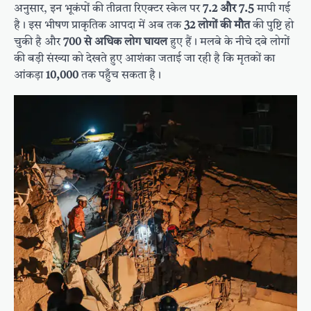
अनुसार, इन भूकंपों की तीव्रता रिएक्टर स्केल पर
7.2 और 7.5
मापी गई
है। इस भीषण प्राकृतिक आपदा में अब तक
32 लोगों की मौत
की पुष्टि हो
चुकी है और
700 से अधिक लोग घायल
हुए हैं। मलबे के नीचे दबे लोगों
की बड़ी संख्या को देखते हुए आशंका जताई जा रही है कि मृतकों का
आंकड़ा
10,000
तक पहुँच सकता है।