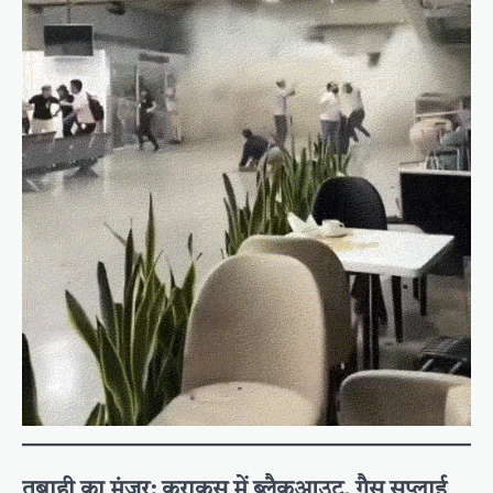
तबाही का मंजर: कराकस में ब्लैकआउट, गैस सप्लाई