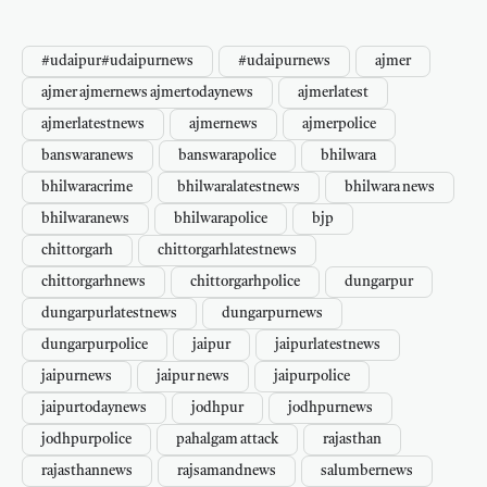
#udaipur#udaipurnews
#udaipurnews
ajmer
ajmer ajmernews ajmertodaynews
ajmerlatest
ajmerlatestnews
ajmernews
ajmerpolice
banswaranews
banswarapolice
bhilwara
bhilwaracrime
bhilwaralatestnews
bhilwara news
bhilwaranews
bhilwarapolice
bjp
chittorgarh
chittorgarhlatestnews
chittorgarhnews
chittorgarhpolice
dungarpur
dungarpurlatestnews
dungarpurnews
dungarpurpolice
jaipur
jaipurlatestnews
jaipurnews
jaipur news
jaipurpolice
jaipurtodaynews
jodhpur
jodhpurnews
jodhpurpolice
pahalgam attack
rajasthan
rajasthannews
rajsamandnews
salumbernews