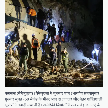
कराकस (वेनेजुएला)।
वेनेजुएला में बुधवार शाम (भारतीय समयानुसार
गुरुवार सुबह) 60 सेकंड के भीतर आए दो लगातार और बेहद शक्तिशाली
भूकंपों ने तबाही मचा दी है। अमेरिकी जियोलॉजिकल सर्वे (USGS) के