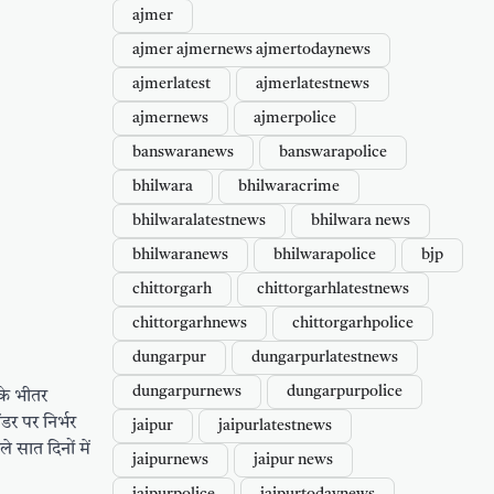
ajmer
ajmer ajmernews ajmertodaynews
ajmerlatest
ajmerlatestnews
ajmernews
ajmerpolice
banswaranews
banswarapolice
bhilwara
bhilwaracrime
bhilwaralatestnews
bhilwara news
bhilwaranews
bhilwarapolice
bjp
chittorgarh
chittorgarhlatestnews
chittorgarhnews
chittorgarhpolice
dungarpur
dungarpurlatestnews
dungarpurnews
dungarpurpolice
 के भीतर
र पर निर्भर
jaipur
jaipurlatestnews
 सात दिनों में
jaipurnews
jaipur news