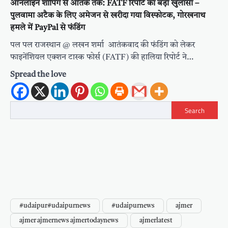
ऑनलाइन शॉपिंग से आतंक तक: FATF रिपोर्ट का बड़ा खुलासा –
पुलवामा अटैक के लिए अमेजन से खरीदा गया विस्फोटक, गोरखनाथ
हमले में PayPal से फंडिंग
पल पल राजस्थान @ लखन शर्मा आतंकवाद की फंडिंग को लेकर
फाइनेंशियल एक्शन टास्क फोर्स (FATF) की हालिया रिपोर्ट ने…
Spread the love
Search
#udaipur#udaipurnews
#udaipurnews
ajmer
ajmer ajmernews ajmertodaynews
ajmerlatest