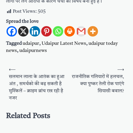
लोगों पर लगे आरोपों के कारण चर्चा का विषय बनी हुई है।
Post Views:
505
Spread the love
Tagged
udaipur
,
Udaipur Latest News
,
udaipur today
news
,
udaipurnews
Post
⟵
⟶
navigation
सलमान लाला के आतंक का हुआ
राजनीतिक गलियारों में हलचल,
अंत , समर्थको की बढ़ सकती है
क्या पुष्कर तेली रोक पाएंगे
मुश्किलें – क्राइम ब्रांच रख रही है
सियासी बवाल?
नजर
Related Posts