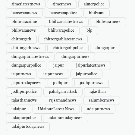
ajmerlatestnews
ajmernews
ajmerpolice
banswaranews
banswarapolice
bhilwara
bhilwaracrime
bhilwaralatestnews
bhilwara news
bhilwaranews
bhilwarapolice
bjp
chittorgarh
chittorgarhlatestnews
chittorgarhnews
chittorgarhpolice
dungarpur
dungarpurlatestnews
dungarpurnews
dungarpurpolice
jaipur
jaipurlatestnews
jaipurnews
jaipur news
jaipurpolice
jaipurtodaynews
jodhpur
jodhpurnews
jodhpurpolice
pahalgam attack
rajasthan
rajasthannews
rajsamandnews
salumbernews
udaipur
Udaipur Latest News
udaipurnews
udaipurpolice
udaipur today news
udaipurtodaynews