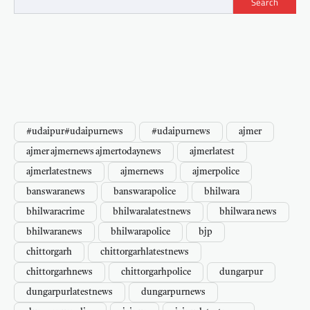
Search
#udaipur#udaipurnews
#udaipurnews
ajmer
ajmer ajmernews ajmertodaynews
ajmerlatest
ajmerlatestnews
ajmernews
ajmerpolice
banswaranews
banswarapolice
bhilwara
bhilwaracrime
bhilwaralatestnews
bhilwara news
bhilwaranews
bhilwarapolice
bjp
chittorgarh
chittorgarhlatestnews
chittorgarhnews
chittorgarhpolice
dungarpur
dungarpurlatestnews
dungarpurnews