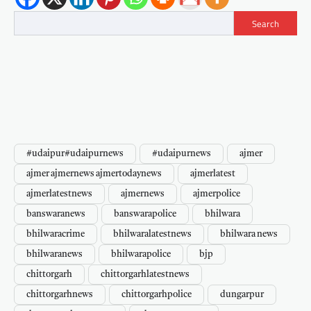
Search
#udaipur#udaipurnews
#udaipurnews
ajmer
ajmer ajmernews ajmertodaynews
ajmerlatest
ajmerlatestnews
ajmernews
ajmerpolice
banswaranews
banswarapolice
bhilwara
bhilwaracrime
bhilwaralatestnews
bhilwara news
bhilwaranews
bhilwarapolice
bjp
chittorgarh
chittorgarhlatestnews
chittorgarhnews
chittorgarhpolice
dungarpur