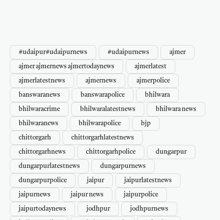
#udaipur#udaipurnews
#udaipurnews
ajmer
ajmer ajmernews ajmertodaynews
ajmerlatest
ajmerlatestnews
ajmernews
ajmerpolice
banswaranews
banswarapolice
bhilwara
bhilwaracrime
bhilwaralatestnews
bhilwara news
bhilwaranews
bhilwarapolice
bjp
chittorgarh
chittorgarhlatestnews
chittorgarhnews
chittorgarhpolice
dungarpur
dungarpurlatestnews
dungarpurnews
dungarpurpolice
jaipur
jaipurlatestnews
jaipurnews
jaipur news
jaipurpolice
jaipurtodaynews
jodhpur
jodhpurnews