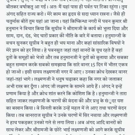
बीतकर वर्षाऋतु आ गई । अतः मैं यहां पास ही पर्वत पर टिका रहूंगा । तुम
अंगद सहित राज्य करो । मेरे काम का हृदय से सदा ध्यान रखना । जैसे ही
चतुर्मास बीतें तुम यहां आ जाना । यहां किष्किन्धा नगरी में पवन कुमार श्री
हनुमान ने विचार किया कि सुग्रीव ने श्रीरामजी के कार्य को भुला दिया और
साम, दान, दंड, भेद चारों प्रकार की नीति के बारे में बताया । हनुमान्जी के
वचन सुनकर सुग्रीव ने बहुत ही भय माना और कहां सांसारिक विषयों ने
मेरे ज्ञान को हर लिया । हे पवनसुत जहां तहां वानरों के यूथ रहते हैं वहां
दूतों के समूहों को भेजो और तब हनुमानजी ने दूतों को बुलाया और सबका
बहुत सम्मान करके सबको समझाया कि सारे वानर 15 दिन में भीतर एकत्र
हो जाओ । इसी समय लक्ष्मणजी नगर में आए । उनका क्रोध देखकर वानर
जहां-तहां भागे । लक्ष्मणजी ने धनुष चढ़ाकर कहा कि नगर को जलाकर
अभी राख कर दूँगा । अंगद जी लक्ष्मण के सामने आये हैं । अंगद ने इन्हें
प्रणाम किया है और क्रोध शांत करने कि कोशिश कि है । हनुमान्जी ने तारा
सहित जाकर लक्ष्मणजी के चरणों की वंदना की और प्रभु के संुदर यश
का बखान किया । वे विनती करके उन्हें महल में ले आए तथा चरणों वंदन
किया । तब वानरराज सुग्रीव ने उनके चरणों में सिर नवाया और लक्ष्मणजी
ने हाथ पकड़कर उनको गले से लगा लिया । अब अंगद आदि वानरों को
साथ लेकर और श्रीरामजी के छोटे भाई लक्ष्मणजी को आगे करके सुग्रीव