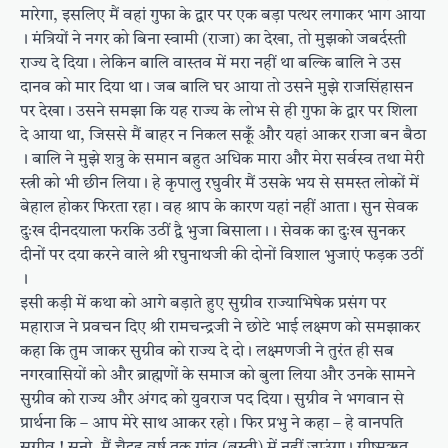
मारेगा, इसलिए मैं वहां गुफा के द्वार पर एक बड़ा पत्थर लगाकर भाग आया
। मंत्रियों ने नगर को बिना स्वामी (राजा) का देखा, तो मुझको जबर्दस्ती
राज्य दे दिया । लेकिन बालि वास्तव में मरा नहीं था बल्कि बालि ने उस
दानव को मार दिया था । जब बालि घर आया तो उसने मुझे राजसिंहासन
पर देखा । उसने समझा कि यह राज्य के लोभ से ही गुफा के द्वार पर शिला
दे आया था, जिससे मैं बाहर न निकल सकूँ और यहां आकर राजा बन बैठा
। बालि ने मुझे शत्रु के समान बहुत अधिक मारा और मेरा सर्वस्व तथा मेरी
स्त्री को भी छीन लिया । हे कृपालु रघुवीर मैं उसके भय से समस्त लोकों में
बेहाल होकर फिरता रहा । वह श्राप के कारण यहां नहीं आता । सुन सेवक
दुःख दीनदयाला फरकि उठीं द्वै भुजा बिसाला ।। सेवक का दुःख सुनकर
दीनों पर दया करने वाले श्री रघुनाथजी की दोनों विशाल भुजाएं फड़क उठीं
।
इसी कड़ी में कथा को आगे बड़ाते हुए सुग्रीव राज्याभिषेक प्रसंग पर
महाराज ने प्रवचन दिए श्री रामचन्द्रजी ने छोटे भाई लक्ष्मण को समझाकर
कहा कि तुम जाकर सुग्रीव को राज्य दे दो । लक्ष्मणजी ने तुरंत ही सब
नगरवासियों को और ब्राह्मणों के समाज को बुला लिया और उनके सामने
सुग्रीव को राज्य और अंगद को युवराज पद दिया । सुग्रीव ने भगवान से
प्रार्थना कि – आप मेरे साथ आकर रहो । फिर प्रभु ने कहा – हे वानपति
सुग्रीव ! सुनो, मैं चैदह वर्ष तक गांव (बस्ती) में नहीं जाउंगा । ग्रीष्मऋतु