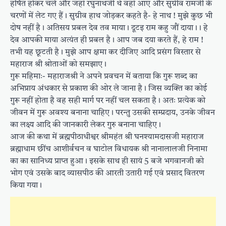
हर्षित होकर चले और जहां रघुनाथजी थे वहां आए और सुग्रीव रामजी के
चरणों में लेट गए हैं । सुग्रीव हाथ जोड़कर कहते है- हे नाथ ! मुझे कुछ भी
दोष नहीं है । अतिसय प्रबल देव तव माया । दूटइ राम कहु जौं दाया ।। हे
देव आपकी माया अत्यंत ही प्रबल है । आप जब दया करते हैं, हे राम !
तभी यह छूटती है । मुझे आप क्षमा कर दीजिए आदि प्रसंग विस्तार से
महाराज श्री श्रोताओं को समझाए ।
गुरू महिमाः- महाराजश्री ने अपने प्रवचन में बताया कि गुरू शब्द का
अभिप्राय अंधकार से प्रकाश की ओर ले जाना है। जिस व्यक्ति का कोई
गुरू नहीं होता है वह सही मार्ग पर नहीं चल सकता है। अतः प्रत्येक को
जीवन में गुरू अवश्य बनाना चाहिए। परन्तु उसकी सम्प्रदाय, उनके जीवन
का लक्ष्य आदि की जानकारी लेकर गुरु बनाना चाहिए ।
आज की कथा में ब्रह्मपीठाधीश्वर श्रीमहंत श्री घनश्यामदासजी महाराज
ब्रह्माधाम छींच आशीर्वचन व घाटोल विधायक श्री नानालालजी निनामा
का का सानिध्य प्राप्त हुआ । इसके साथ ही सायं 5 बजे भगवानजी को
भोग एवं उसके बाद व्यासपीठ की आरती उतारी गई एवं प्रसाद वितरण
किया गया ।