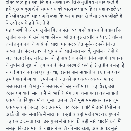
इंगित करते हुए कहा कि हम भगवान को सिर्फ मुसीबत में याद करते हैं ।
हमें सुख व दुख दोनों समय राम को स्मरण करना चाहिए । महामण्डलेश्वर
हरिओमदासजी महाराज ने कहा कि हम भगवान से जैसा संबंध जोड़ते है
वे उसी रुप में हमें मिलते हैं ।
महाराजश्री ने श्रीराम सुग्रीव मिलन प्रसंग पर अपने प्रवचन में बताया कि
सुग्रीव के मन में संकोच था की क्या श्री राम मुझसे प्रीति करेंगे ़? लेकिन
तभी हनुमानजी ने अग्नि को साक्षी मानकर प्रतिज्ञापूर्वक उनकी मित्रता
करवा दी । फिर लक्ष्मण ने सुग्रीव को सारी बात बताई, सुग्रीव ने नेत्रों में
जल भरकर विश्वास दिलाया की हे नाथ ! जानकीजी मिल जाएंगी । भगवान
ने सुग्रीव से पूछा की तुम वन में किस कारण से रहते हो ? सुग्रीव ने कहा है
नाथ ! मय दानव का एक पुत्र था, उसका नाम मायावी था । एक बार वह
हमारे गांव में आया । उसने आधी रात को नगर के फाटक पर आकर
ललकारा । बालि शत्रु की ललकार को सह नहीं सका । वह दौड़ा, उसे
देखकर मायावी भागा । मैं भी भाई के संग लगा चला गया । वह मायावी
एक पर्वत की गुफा में जा घुसा । तब बालि ने मुझे समझाकर कहा- तुम
एक पखवाड़े (पन्द्रह दिन) तक मेरी बाट देखना । यदि में उतने दिनों में न
आऊँ तो जान लेना कि मैं मारा गया । सुग्रीव वहां महीने भर तक गुफा के
बहार बाट देखता रहा । उस गुफा में से रक्त की बड़ी भारी धार निकली मैं
समझा कि उस मायावी राक्षस ने बालि को मार डाला, अब आकर मुझे