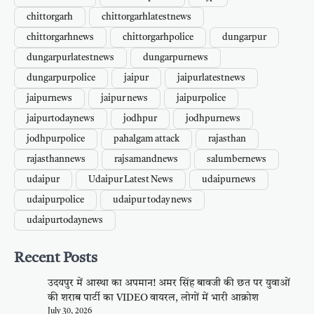
chittorgarh
chittorgarhlatestnews
chittorgarhnews
chittorgarhpolice
dungarpur
dungarpurlatestnews
dungarpurnews
dungarpurpolice
jaipur
jaipurlatestnews
jaipurnews
jaipur news
jaipurpolice
jaipurtodaynews
jodhpur
jodhpurnews
jodhpurpolice
pahalgam attack
rajasthan
rajasthannews
rajsamandnews
salumbernews
udaipur
Udaipur Latest News
udaipurnews
udaipurpolice
udaipur today news
udaipurtodaynews
Recent Posts
उदयपुर में आस्था का अपमान! अमर सिंह बावजी की छत पर युवाओं
की शराब पार्टी का VIDEO वायरल, लोगों में भारी आक्रोश
July 30, 2026