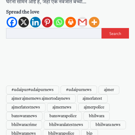
घटना सामने आई है, जहां एक नवजात बच्ची…
Spread the love
Search
#udaipur#udaipurnews
#udaipurnews
ajmer
ajmer ajmernews ajmertodaynews
ajmerlatest
ajmerlatestnews
ajmernews
ajmerpolice
banswaranews
banswarapolice
bhilwara
bhilwaracrime
bhilwaralatestnews
bhilwara news
bhilwaranews
bhilwarapolice
bjp