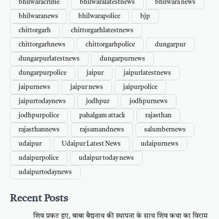
bhilwaracrime
bhilwaralatestnews
bhilwara news
bhilwaranews
bhilwarapolice
bjp
chittorgarh
chittorgarhlatestnews
chittorgarhnews
chittorgarhpolice
dungarpur
dungarpurlatestnews
dungarpurnews
dungarpurpolice
jaipur
jaipurlatestnews
jaipurnews
jaipur news
jaipurpolice
jaipurtodaynews
jodhpur
jodhpurnews
jodhpurpolice
pahalgam attack
rajasthan
rajasthannews
rajsamandnews
salumbernews
udaipur
Udaipur Latest News
udaipurnews
udaipurpolice
udaipur today news
udaipurtodaynews
Recent Posts
शिव प्रकट हुए, बाबा बैद्यनाथ की स्थापना के साथ शिव कथा का विराम