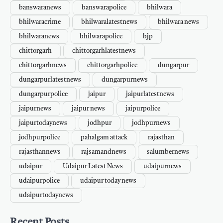
banswaranews
banswarapolice
bhilwara
bhilwaracrime
bhilwaralatestnews
bhilwara news
bhilwaranews
bhilwarapolice
bjp
chittorgarh
chittorgarhlatestnews
chittorgarhnews
chittorgarhpolice
dungarpur
dungarpurlatestnews
dungarpurnews
dungarpurpolice
jaipur
jaipurlatestnews
jaipurnews
jaipur news
jaipurpolice
jaipurtodaynews
jodhpur
jodhpurnews
jodhpurpolice
pahalgam attack
rajasthan
rajasthannews
rajsamandnews
salumbernews
udaipur
Udaipur Latest News
udaipurnews
udaipurpolice
udaipur today news
udaipurtodaynews
Recent Posts