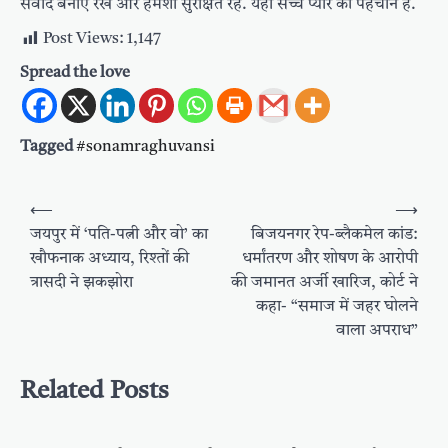
संवाद बनाए रखें और हमेशा सुरक्षित रहें. यही सच्चे प्यार की पहचान है.
Post Views:
1,147
Spread the love
Tagged
#sonamraghuvansi
Post
⟵
⟶
navigation
जयपुर में ‘पति-पत्नी और वो’ का
बिजयनगर रेप-ब्लैकमेल कांड:
खौफनाक अध्याय, रिश्तों की
धर्मांतरण और शोषण के आरोपी
त्रासदी ने झकझोरा
की जमानत अर्जी खारिज, कोर्ट ने
कहा- “समाज में जहर घोलने
वाला अपराध”
Related Posts