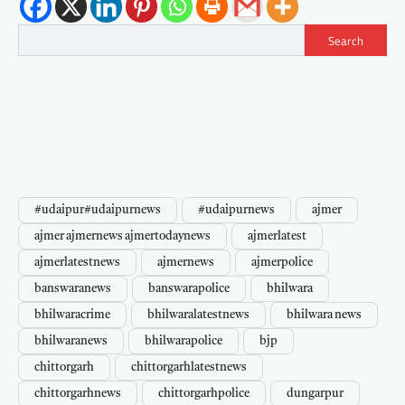
Search
#udaipur#udaipurnews
#udaipurnews
ajmer
ajmer ajmernews ajmertodaynews
ajmerlatest
ajmerlatestnews
ajmernews
ajmerpolice
banswaranews
banswarapolice
bhilwara
bhilwaracrime
bhilwaralatestnews
bhilwara news
bhilwaranews
bhilwarapolice
bjp
chittorgarh
chittorgarhlatestnews
chittorgarhnews
chittorgarhpolice
dungarpur