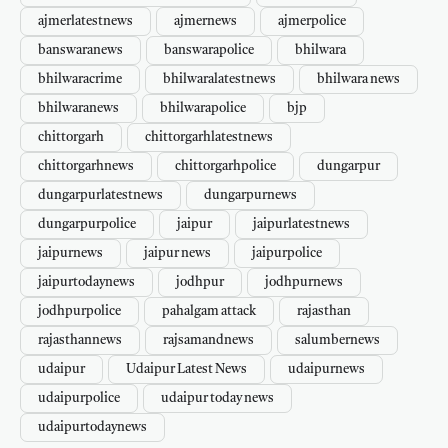
ajmerlatestnews
ajmernews
ajmerpolice
banswaranews
banswarapolice
bhilwara
bhilwaracrime
bhilwaralatestnews
bhilwara news
bhilwaranews
bhilwarapolice
bjp
chittorgarh
chittorgarhlatestnews
chittorgarhnews
chittorgarhpolice
dungarpur
dungarpurlatestnews
dungarpurnews
dungarpurpolice
jaipur
jaipurlatestnews
jaipurnews
jaipur news
jaipurpolice
jaipurtodaynews
jodhpur
jodhpurnews
jodhpurpolice
pahalgam attack
rajasthan
rajasthannews
rajsamandnews
salumbernews
udaipur
Udaipur Latest News
udaipurnews
udaipurpolice
udaipur today news
udaipurtodaynews