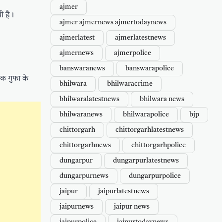
ajmer
ी है।
ajmer ajmernews ajmertodaynews
ajmerlatest
ajmerlatestnews
ajmernews
ajmerpolice
banswaranews
banswarapolice
एक गुफा के
bhilwara
bhilwaracrime
bhilwaralatestnews
bhilwara news
bhilwaranews
bhilwarapolice
bjp
chittorgarh
chittorgarhlatestnews
chittorgarhnews
chittorgarhpolice
dungarpur
dungarpurlatestnews
dungarpurnews
dungarpurpolice
jaipur
jaipurlatestnews
jaipurnews
jaipur news