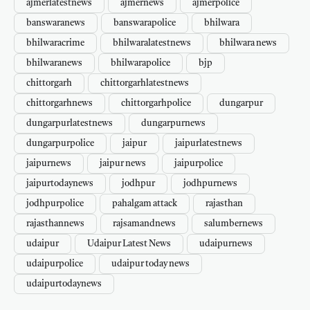
ajmerlatestnews
ajmernews
ajmerpolice
banswaranews
banswarapolice
bhilwara
bhilwaracrime
bhilwaralatestnews
bhilwara news
bhilwaranews
bhilwarapolice
bjp
chittorgarh
chittorgarhlatestnews
chittorgarhnews
chittorgarhpolice
dungarpur
dungarpurlatestnews
dungarpurnews
dungarpurpolice
jaipur
jaipurlatestnews
jaipurnews
jaipur news
jaipurpolice
jaipurtodaynews
jodhpur
jodhpurnews
jodhpurpolice
pahalgam attack
rajasthan
rajasthannews
rajsamandnews
salumbernews
udaipur
Udaipur Latest News
udaipurnews
udaipurpolice
udaipur today news
udaipurtodaynews