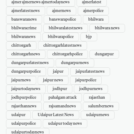
ajmer ajmernews ajmertodaynews
ajmerlatest
ajmerlatestnews
ajmernews
ajmerpolice
banswaranews
banswarapolice
bhilwara
bhilwaracrime
bhilwaralatestnews
bhilwara news
bhilwaranews
bhilwarapolice
bjp
chittorgarh
chittorgarhlatestnews
chittorgarhnews
chittorgarhpolice
dungarpur
dungarpurlatestnews
dungarpurnews
dungarpurpolice
jaipur
jaipurlatestnews
jaipurnews
jaipur news
jaipurpolice
jaipurtodaynews
jodhpur
jodhpurnews
jodhpurpolice
pahalgam attack
rajasthan
rajasthannews
rajsamandnews
salumbernews
udaipur
Udaipur Latest News
udaipurnews
udaipurpolice
udaipur today news
udaipurtodaynews