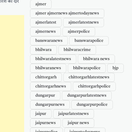
ारिश का दौर
ajmer
ajmer ajmernews ajmertodaynews
ajmerlatest
ajmerlatestnews
ajmernews
ajmerpolice
banswaranews
banswarapolice
bhilwara
bhilwaracrime
bhilwaralatestnews
bhilwara news
bhilwaranews
bhilwarapolice
bjp
chittorgarh
chittorgarhlatestnews
chittorgarhnews
chittorgarhpolice
dungarpur
dungarpurlatestnews
dungarpurnews
dungarpurpolice
jaipur
jaipurlatestnews
jaipurnews
jaipur news