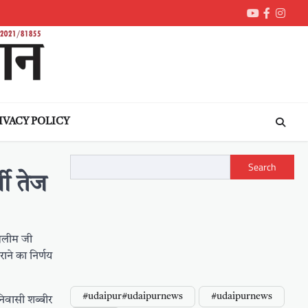
Youtube
Faceboo
Inst
IVACY POLICY
Search
ी तेज
 सलीम जी
ने का निर्णय
#udaipur#udaipurnews
#udaipurnews
 निवासी शब्बीर