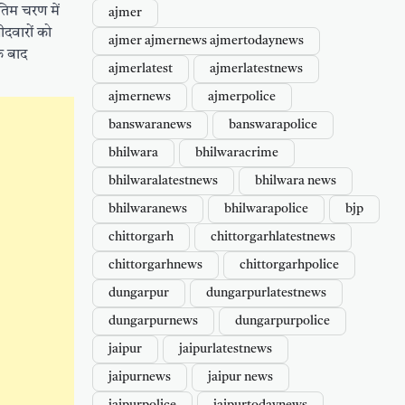
ंतिम चरण में
ajmer
ीदवारों को
ajmer ajmernews ajmertodaynews
े बाद
ajmerlatest
ajmerlatestnews
ajmernews
ajmerpolice
banswaranews
banswarapolice
bhilwara
bhilwaracrime
bhilwaralatestnews
bhilwara news
bhilwaranews
bhilwarapolice
bjp
chittorgarh
chittorgarhlatestnews
chittorgarhnews
chittorgarhpolice
dungarpur
dungarpurlatestnews
dungarpurnews
dungarpurpolice
jaipur
jaipurlatestnews
jaipurnews
jaipur news